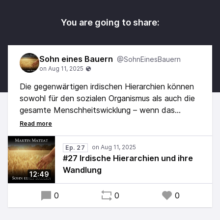
You are going to share:
Sohn eines Bauern
@SohnEinesBauern
Die gegenwärtigen irdischen Hierarchien können
sowohl für den sozialen Organismus als auch die
gesamte Menschheitswicklung – wenn das
mephistophelische Prinzip beachtet wird –
höchstens indirekt eine Wohltat sein.
Ep. 27
Vieles wird sich schon sehr bald neu ordnen.
#27 Irdische Hierarchien und ihre
Doch wer wird führen?
Wandlung
12:49
Und wo ist jener Mensch bzw. sind jene
Menschen zu finden?
0
0
0