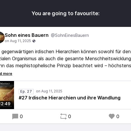
You are going to favourite:
Sohn eines Bauern
@SohnEinesBauern
 gegenwärtigen irdischen Hierarchien können sowohl für den
ialen Organismus als auch die gesamte Menschheitswicklung
n das mephistophelische Prinzip beachtet wird – höchsten
irekt eine Wohltat sein.
les wird sich schon sehr bald neu ordnen.
Ep. 27
ch wer wird führen?
#27 Irdische Hierarchien und ihre Wandlung
 wo ist jener Mensch bzw. sind jene Menschen zu finden?
12:49
0
0
0