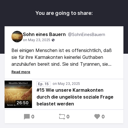
You are going to share:
Sohn eines Bauern
@SohnEinesBauern
Bei einigen Menschen ist es offensichtlich, daß
sie für ihre Karmakonten keinerlei Guthaben
anzuhäufen bereit sind. Sie sind Tyrannen, sie
sind Täter.
Doch auf Grund von Täter-Opfer-Dynamiken und
Geschäftsmodellen, die nun mal durch einen
Ep. 15
#15 Wie unsere Karmakonten
materialistischen Filter gelaufen sind, ist die
durch die ungelöste soziale Frage
Bedrohung des eigenen Karmakontos nahezu
26:50
belastet werden
allgegenwärtig ...
0
0
0