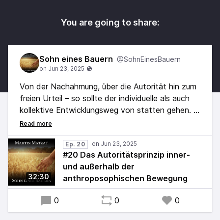
You are going to share:
Sohn eines Bauern
@SohnEinesBauern
Von der Nachahmung, über die Autorität hin zum
freien Urteil – so sollte der individuelle als auch
kollektive Entwicklungsweg von statten gehen.
Doch wenn wir einen Blick in die Welt als auch die
anthroposophische Bewegung werfen, müssen
wir ernüchtert feststellen, daß wir irgendwie
Ep. 20
#20 Das Autoritätsprinzip inner-
noch nicht über das Autoritätsprinzip
und außerhalb der
hinausgekommen sind.
32:30
anthroposophischen Bewegung
Was also tun?
0
0
0