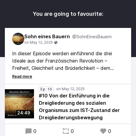
You are going to favourite:
Sohn eines Bauern
@SohnEinesBauern
In dieser Episode werden einführend die drei
Ideale aus der Französischen Revolution –
Freiheit, Gleichheit und Brüderlichkeit – dem
dreigliedrigen sozialen Organismus zugeordnet.
Dies ist ein Punkt, bis zu welchem innerhalb der
Dreigliederungsbewegung noch Einigkeit besteht.
Ep. 10
#10 Von der Einführung in die
Dreigliederung des sozialen
Ab dann aber wird es unübersichtlich und für
Organismus zum IST-Zustand der
jeden Neuling stellt sich die Frage:
24:49
Dreigliederungsbewegung
"Welchem Dreigliederer kann ich denn nun wirklich
glauben?"
0
0
0