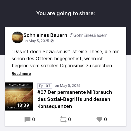
You are going to share:
Sohn eines Bauern
@SohnEinesBauern
"Das ist doch Sozialismus!" ist eine These, die mir
schon des Öfteren begegnet ist, wenn ich
beginne vom sozialen Organismus zu sprechen.
Daß ein solche These NICHT zutrifft, ist zwar
eine Tatsache.
Doch das wirklich Spannende an dieser
Ep. 07
#07 Der permanente Mißbrauch
Behauptung ist eher die damit ausgedrückte
des Sozial-Begriffs und dessen
Ablehnung und die Frage wie diese Ablehnung
18:39
Konsequenzen
entstanden sein könnte ...
0
0
0