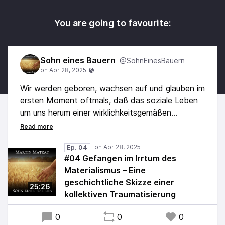
You are going to favourite:
Sohn eines Bauern
@SohnEinesBauern
Wir werden geboren, wachsen auf und glauben im
ersten Moment oftmals, daß das soziale Leben
um uns herum einer wirklichkeitsgemäßen
Lebensrichtung folgt.
Doch was, wenn dem nicht so ist?
Was, wenn sich das soziale Umfeld, in welchem
Ep. 04
#04 Gefangen im Irrtum des
wir aufgewachsen sind, einem Lebensirrtum
Materialismus – Eine
folgt?
geschichtliche Skizze einer
25:26
kollektiven Traumatisierung
0
0
0