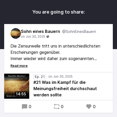
You are going to share:
Sohn eines Bauern
@SohnEinesBauern
Die Zensurwelle tritt uns in unterschiedlichsten
Erscheinungen gegenüber.
Immer wieder wird daher zum sogenannten
Kampf um Meinungsfreiheit aufgerufen.
Dabei wird oftmals jedoch etwas
Entscheidendes übersehen, was letztlich eine
Ep. 21
#21 Was im Kampf für die
geeignete Form unser aller Öffentlichkeitsarbeit
Meinungsfreiheit durchschaut
vorgibt ...
14:55
werden sollte
0
0
0